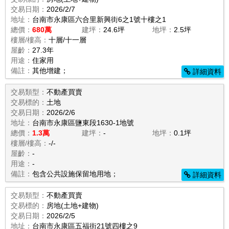
交易日期：
2026/2/7
地址：
台南市永康區六合里新興街6之1號十樓之1
總價：
680萬
建坪：
24.6坪
地坪：
2.5坪
樓層/樓高：
十層/十一層
屋齡：
27.3年
用途：
住家用
備註：
其他增建；
詳細資料
交易類型：
不動產買賣
交易標的：
土地
交易日期：
2026/2/6
地址：
台南市永康區鹽東段1630-1地號
總價：
1.3萬
建坪：
-
地坪：
0.1坪
樓層/樓高：
-/-
屋齡：
-
用途：
-
備註：
包含公共設施保留地用地；
詳細資料
交易類型：
不動產買賣
交易標的：
房地(土地+建物)
交易日期：
2026/2/5
地址：
台南市永康區五福街21號四樓之9