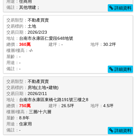
用途：
住商用
備註：
其他增建；
詳細資料
交易類型：
不動產買賣
交易標的：
土地
交易日期：
2026/2/23
地址：
台南市永康區仁愛段648地號
總價：
360萬
建坪：
-
地坪：
30.2坪
樓層/樓高：
-/-
屋齡：
-
用途：
-
備註：
-
詳細資料
交易類型：
不動產買賣
交易標的：
房地(土地+建物)
交易日期：
2026/2/11
地址：
台南市永康區東橋七路191號三樓之8
總價：
750萬
建坪：
26.5坪
地坪：
4.5坪
樓層/樓高：
三層/十六層
屋齡：
8.8年
用途：
住家用
備註：
-
詳細資料