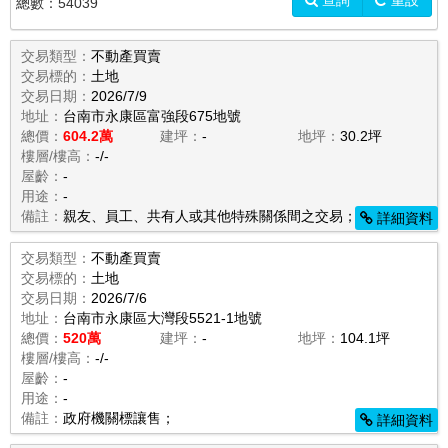
查詢
重設
總數：
54039
交易類型：
不動產買賣
交易標的：
土地
交易日期：
2026/7/9
地址：
台南市永康區富強段675地號
總價：
604.2萬
建坪：
-
地坪：
30.2坪
樓層/樓高：
-/-
屋齡：
-
用途：
-
備註：
親友、員工、共有人或其他特殊關係間之交易；
詳細資料
交易類型：
不動產買賣
交易標的：
土地
交易日期：
2026/7/6
地址：
台南市永康區大灣段5521-1地號
總價：
520萬
建坪：
-
地坪：
104.1坪
樓層/樓高：
-/-
屋齡：
-
用途：
-
備註：
政府機關標讓售；
詳細資料