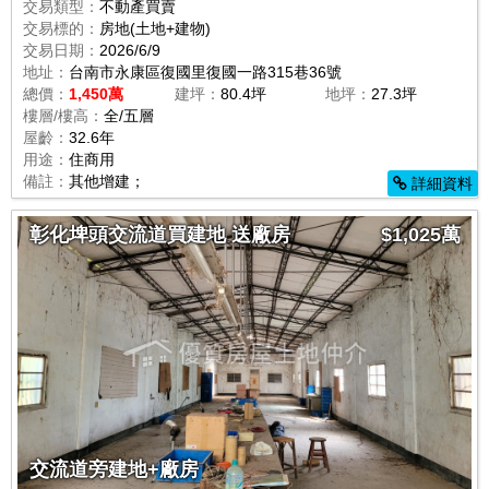
交易類型：
不動產買賣
交易標的：
房地(土地+建物)
交易日期：
2026/6/9
地址：
台南市永康區復國里復國一路315巷36號
總價：
1,450萬
建坪：
80.4坪
地坪：
27.3坪
樓層/樓高：
全/五層
屋齡：
32.6年
用途：
住商用
備註：
其他增建；
詳細資料
彰化埤頭交流道買建地 送廠房
$1,025萬
交流道旁建地+廠房