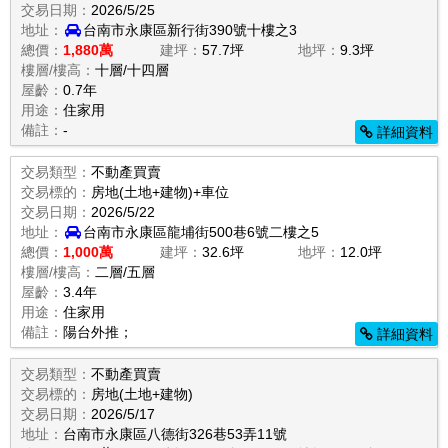
交易日期：
2026/5/25
地址：
台南市永康區新行街390號十樓之3
總價：
1,880萬
建坪：
57.7坪
地坪：
9.3坪
樓層/樓高：
十層/十四層
屋齡：
0.7年
用途：
住家用
備註：
-
詳細資料
交易類型：
不動產買賣
交易標的：
房地(土地+建物)+車位
交易日期：
2026/5/22
地址：
台南市永康區龍埔街500巷6號二樓之5
總價：
1,000萬
建坪：
32.6坪
地坪：
12.0坪
樓層/樓高：
二層/五層
屋齡：
3.4年
用途：
住家用
備註：
陽台外推；
詳細資料
交易類型：
不動產買賣
交易標的：
房地(土地+建物)
交易日期：
2026/5/17
地址：
台南市永康區八德街326巷53弄11號