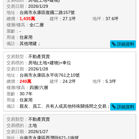
交易標的：
房地(土地+建物)
交易日期：
2026/1/29
地址：
台南市永康區復國二路157號
總價：
1,435萬
建坪：
27.1坪
地坪：
37.6坪
樓層/樓高：
全/二層
屋齡：
-
用途：
住家用
備註：
其他增建；
詳細資料
交易類型：
不動產買賣
交易標的：
房地(土地+建物)+車位
交易日期：
2026/1/28
地址：
台南市永康區永平街761之10號
總價：
240萬
建坪：
24.2坪
地坪：
5.3坪
樓層/樓高：
四層/六層
屋齡：
30.7年
用途：
住家用
備註：
親友、員工、共有人或其他特殊關係間之交易；
詳細資料
交易類型：
不動產買賣
交易標的：
土地
交易日期：
2026/1/27
地址：
台南市永康區西灣段621-1地號