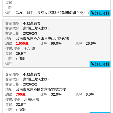
屋齡：
-
用途：
-
備註：
親友、員工、共有人或其他特殊關係間之交易；
詳細資料
交易類型：
不動產買賣
交易標的：
房地(土地+建物)
交易日期：
2026/2/3
地址：
台南市永康區永康里中山北路97號
總價：
1,950萬
建坪：
99.0坪
地坪：
26.6坪
樓層/樓高：
全/五層
屋齡：
29.9年
用途：
住商用
備註：
-
詳細資料
交易類型：
不動產買賣
交易標的：
房地(土地+建物)
交易日期：
2026/2/2
地址：
台南市永康區國光六街99號六樓
總價：
700萬
建坪：
32.9坪
地坪：
6.0坪
樓層/樓高：
六層/六層
屋齡：
32.8年
用途：
住家用