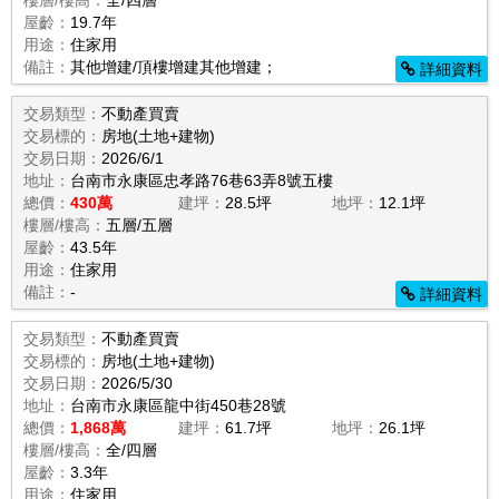
樓層/樓高：
全/四層
屋齡：
19.7年
用途：
住家用
備註：
其他增建/頂樓增建其他增建；
詳細資料
交易類型：
不動產買賣
交易標的：
房地(土地+建物)
交易日期：
2026/6/1
地址：
台南市永康區忠孝路76巷63弄8號五樓
總價：
430萬
建坪：
28.5坪
地坪：
12.1坪
樓層/樓高：
五層/五層
屋齡：
43.5年
用途：
住家用
備註：
-
詳細資料
交易類型：
不動產買賣
交易標的：
房地(土地+建物)
交易日期：
2026/5/30
地址：
台南市永康區龍中街450巷28號
總價：
1,868萬
建坪：
61.7坪
地坪：
26.1坪
樓層/樓高：
全/四層
屋齡：
3.3年
用途：
住家用