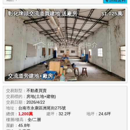
詳細資料
彰化埤頭交流道買建地 送廠房
$1,025萬
交流道旁建地+廠房
交易類型：
不動產買賣
交易標的：
房地(土地+建物)
交易日期：
2026/4/22
地址：
台南市永康區洲尾街275號
總價：
1,200萬
建坪：
32.2坪
地坪：
24.6坪
樓層/樓高：
全/二層
屋齡：
45.8年