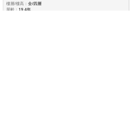
樓層/樓高：
全/四層
屋齡：
19.4年
用途：
住家用
備註：
頂樓加蓋；其他增建；
詳細資料
交易類型：
不動產買賣
交易標的：
土地
交易日期：
2026/1/25
地址：
台南市永康區大灣段5396-1地號
總價：
2,850萬
建坪：
-
地坪：
484.0坪
樓層/樓高：
-/-
屋齡：
-
用途：
-
備註：
-
詳細資料
交易類型：
不動產買賣
交易標的：
土地
交易日期：
2026/1/25
地址：
台南市永康區北灣段556-2地號
總價：
36.67萬
建坪：
-
地坪：
1.1坪
樓層/樓高：
-/-
屋齡：
-