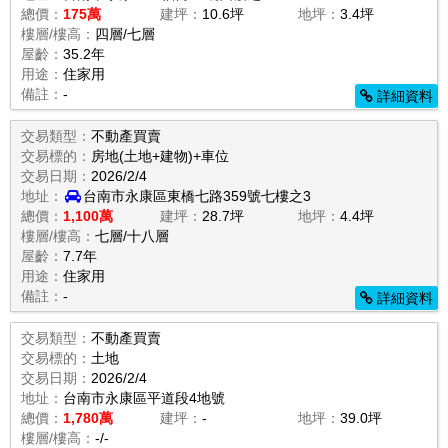
總價：
175萬
建坪：
10.6坪
地坪：
3.4坪
樓層/樓高：
四層/七層
屋齡：
35.2年
用途：
住家用
備註：
-
詳細資料
交易類型：
不動產買賣
交易標的：
房地(土地+建物)+車位
交易日期：
2026/2/4
地址：
台南市永康區東橋七路359號七樓之3
總價：
1,100萬
建坪：
28.7坪
地坪：
4.4坪
樓層/樓高：
七層/十八層
屋齡：
7.7年
用途：
住家用
備註：
-
詳細資料
交易類型：
不動產買賣
交易標的：
土地
交易日期：
2026/2/4
地址：
台南市永康區平道段4地號
總價：
1,780萬
建坪：
-
地坪：
39.0坪
樓層/樓高：
-/-