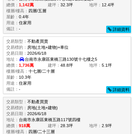
總價：
1,142萬
建坪：
32.3坪
地坪：
12.4坪
樓層/樓高：
四層/五層
屋齡：
0.4年
用途：
住家用
備註：
-
詳細資料
交易類型：
不動產買賣
交易標的：
房地(土地+建物)+車位
交易日期：
2026/6/18
地址：
台南市永康區東橋三路130號十七樓之5
總價：
1,736萬
建坪：
48.8坪
地坪：
5.1坪
樓層/樓高：
十七層/二十層
屋齡：
10.3年
用途：
住家用
備註：
-
詳細資料
交易類型：
不動產買賣
交易標的：
房地(土地+建物)
交易日期：
2026/6/18
地址：
台南市永康區東橋五路117號四樓
總價：
918萬
建坪：
28.3坪
地坪：
2.9坪
樓層/樓高：
四層/二十三層