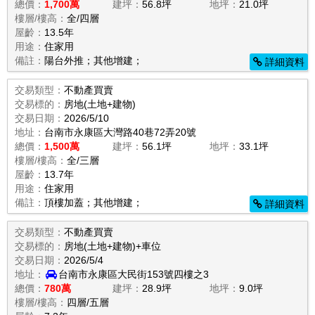
總價：
1,700萬
建坪：
56.8坪
地坪：
21.0坪
樓層/樓高：
全/四層
屋齡：
13.5年
用途：
住家用
備註：
陽台外推；其他增建；
詳細資料
交易類型：
不動產買賣
交易標的：
房地(土地+建物)
交易日期：
2026/5/10
地址：
台南市永康區大灣路40巷72弄20號
總價：
1,500萬
建坪：
56.1坪
地坪：
33.1坪
樓層/樓高：
全/三層
屋齡：
13.7年
用途：
住家用
備註：
頂樓加蓋；其他增建；
詳細資料
交易類型：
不動產買賣
交易標的：
房地(土地+建物)+車位
交易日期：
2026/5/4
地址：
台南市永康區大民街153號四樓之3
總價：
780萬
建坪：
28.9坪
地坪：
9.0坪
樓層/樓高：
四層/五層