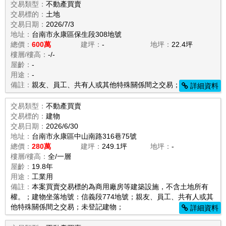
交易類型：
不動產買賣
交易標的：
土地
交易日期：
2026/7/3
地址：
台南市永康區保生段308地號
總價：
600萬
建坪：
-
地坪：
22.4坪
樓層/樓高：
-/-
屋齡：
-
用途：
-
備註：
親友、員工、共有人或其他特殊關係間之交易；
詳細資料
交易類型：
不動產買賣
交易標的：
建物
交易日期：
2026/6/30
地址：
台南市永康區中山南路316巷75號
總價：
280萬
建坪：
249.1坪
地坪：
-
樓層/樓高：
全/一層
屋齡：
19.8年
用途：
工業用
備註：
本案買賣交易標的為商用廠房等建築設施，不含土地所有
權。；建物坐落地號：信義段774地號；親友、員工、共有人或其
他特殊關係間之交易；未登記建物；
詳細資料