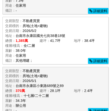
屋齡：
7.3年
用途：
住家用
備註：
-
詳細資料
交易類型：
不動產買賣
交易標的：
房地(土地+建物)
交易日期：
2026/5/2
地址：
台南市永康區國光七街38巷18號
總價：
1,385萬
建坪：
41.7坪
地坪：
38.4坪
樓層/樓高：
全/二層
屋齡：
38.0年
用途：
住家用
備註：
其他增建；
詳細資料
交易類型：
不動產買賣
交易標的：
房地(土地+建物)
交易日期：
2026/5/1
地址：
台南市永康區小東路689號之89
總價：
370萬
建坪：
28.1坪
地坪：
2.4坪
樓層/樓高：
十七層/二十二層
屋齡：
34.3年
用途：
辦公用
備註：
-