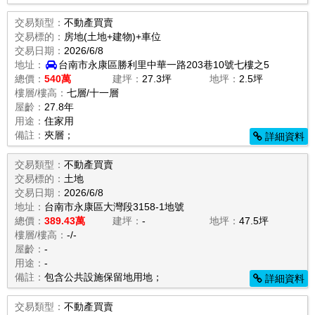
交易類型：
不動產買賣
交易標的：
房地(土地+建物)+車位
交易日期：
2026/6/8
地址：
台南市永康區勝利里中華一路203巷10號七樓之5
總價：
540萬
建坪：
27.3坪
地坪：
2.5坪
樓層/樓高：
七層/十一層
屋齡：
27.8年
用途：
住家用
備註：
夾層；
詳細資料
交易類型：
不動產買賣
交易標的：
土地
交易日期：
2026/6/8
地址：
台南市永康區大灣段3158-1地號
總價：
389.43萬
建坪：
-
地坪：
47.5坪
樓層/樓高：
-/-
屋齡：
-
用途：
-
備註：
包含公共設施保留地用地；
詳細資料
交易類型：
不動產買賣