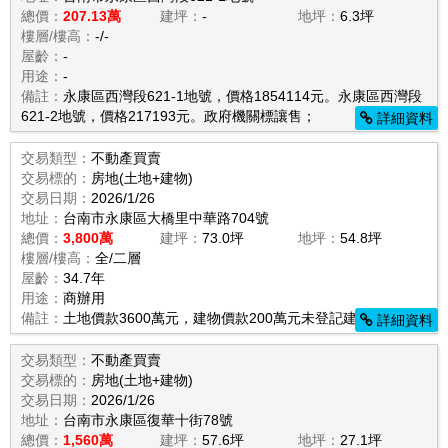
總價：
207.13萬
建坪：
-
地坪：
6.3坪
樓層/樓高：
-/-
屋齡：
-
用途：
-
備註：
永康區西灣段621-1地號，價格1854114元。永康區西灣段
621-2地號，價格217193元。政府機關標讓售；
詳細資料
交易類型：
不動產買賣
交易標的：
房地(土地+建物)
交易日期：
2026/1/26
地址：
台南市永康區大橋里中華路704號
總價：
3,800萬
建坪：
73.0坪
地坪：
54.8坪
樓層/樓高：
全/二層
屋齡：
34.7年
用途：
商辦用
備註：
土地價款3600萬元，建物價款200萬元未登記建物；
詳細資料
交易類型：
不動產買賣
交易標的：
房地(土地+建物)
交易日期：
2026/1/26
地址：
台南市永康區復華十街78號
總價：
1,560萬
建坪：
57.6坪
地坪：
27.1坪