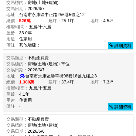
交易標的：
房地(土地+建物)
交易日期：
2026/6/7
地址：
台南市永康區中正路256巷5號之12
總價：
526萬
建坪：
25.1坪
地坪：
4.5坪
樓層/樓高：
五層/十六層
屋齡：
33.0年
用途：
住家用
備註：
其他增建；
詳細資料
交易類型：
不動產買賣
交易標的：
房地(土地+建物)+車位
交易日期：
2026/6/7
地址：
台南市永康區勝華街98巷18號九樓之3
總價：
1,380萬
建坪：
37.4坪
地坪：
7.3坪
樓層/樓高：
九層/十五層
屋齡：
4.1年
用途：
住家用
備註：
-
詳細資料
交易類型：
不動產買賣
交易標的：
房地(土地+建物)
交易日期：
2026/6/6