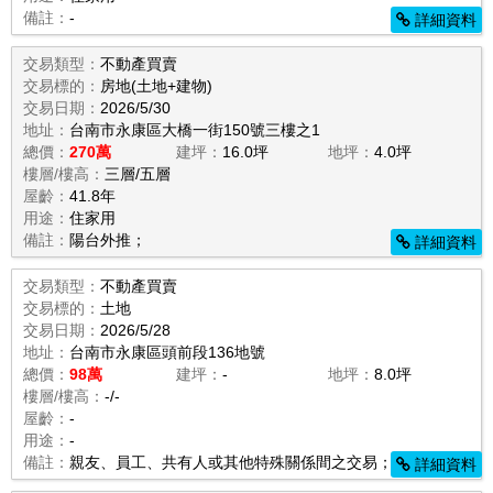
備註：
-
詳細資料
交易類型：
不動產買賣
交易標的：
房地(土地+建物)
交易日期：
2026/5/30
地址：
台南市永康區大橋一街150號三樓之1
總價：
270萬
建坪：
16.0坪
地坪：
4.0坪
樓層/樓高：
三層/五層
屋齡：
41.8年
用途：
住家用
備註：
陽台外推；
詳細資料
交易類型：
不動產買賣
交易標的：
土地
交易日期：
2026/5/28
地址：
台南市永康區頭前段136地號
總價：
98萬
建坪：
-
地坪：
8.0坪
樓層/樓高：
-/-
屋齡：
-
用途：
-
備註：
親友、員工、共有人或其他特殊關係間之交易；
詳細資料