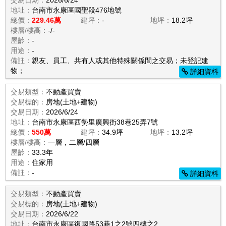
交易日期：
2026/6/24
地址：
台南市永康區國聖段476地號
總價：
229.46萬
建坪：
-
地坪：
18.2坪
樓層/樓高：
-/-
屋齡：
-
用途：
-
備註：
親友、員工、共有人或其他特殊關係間之交易；未登記建
物；
詳細資料
交易類型：
不動產買賣
交易標的：
房地(土地+建物)
交易日期：
2026/6/24
地址：
台南市永康區西勢里廣興街38巷25弄7號
總價：
550萬
建坪：
34.9坪
地坪：
13.2坪
樓層/樓高：
一層，二層/四層
屋齡：
33.3年
用途：
住家用
備註：
-
詳細資料
交易類型：
不動產買賣
交易標的：
房地(土地+建物)
交易日期：
2026/6/22
地址：
台南市永康區復國路53巷1之2號四樓之2