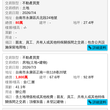
交易類型：
不動產買賣
交易標的：
土地
交易日期：
2026/7/4
地址：
台南市永康區兵北段24地號
總價：
80萬
建坪：
-
地坪：
27.4坪
樓層/樓高：
-/-
屋齡：
-
用途：
-
備註：
親友、員工、共有人或其他特殊關係間之交易；包含公共設
施保留地用地；
詳細資料
交易類型：
不動產買賣
交易標的：
房地(土地+建物)
交易日期：
2026/7/3
地址：
台南市永康區正南一街118巷20號
總價：
1,800萬
建坪：
67.6坪
地坪：
92.8坪
樓層/樓高：
全/二層
屋齡：
41.1年
用途：
辦公用
備註：
含土地增值稅或其他稅費；親友、員工、共有人或其他特殊
關係間之交易；頂樓加蓋；未登記建物；
詳細資料