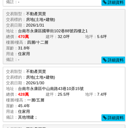
備註：
-
詳細資料
交易類型：
不動產買賣
交易標的：
房地(土地+建物)
交易日期：
2026/1/31
地址：
台南市永康區國華街102巷88號四樓之1
總價：
470萬
建坪：
32.0坪
地坪：
5.6坪
樓層/樓高：
四層/十二層
屋齡：
31.8年
用途：
住家用
備註：
-
詳細資料
交易類型：
不動產買賣
交易標的：
房地(土地+建物)
交易日期：
2026/1/30
地址：
台南市永康區中山南路43巷10弄15號
總價：
428萬
建坪：
25.5坪
地坪：
7.4坪
樓層/樓高：
一層/五層
屋齡：
45.4年
用途：
住家用
備註：
其他增建；
詳細資料