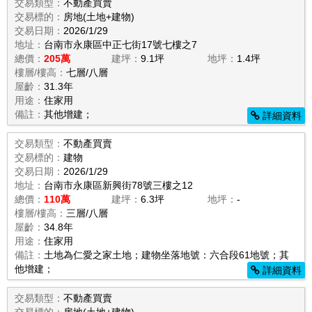
交易類型：
不動產買賣
交易標的：
房地(土地+建物)
交易日期：
2026/1/29
地址：
台南市永康區中正七街17號七樓之7
總價：
205萬
建坪：
9.1坪
地坪：
1.4坪
樓層/樓高：
七層/八層
屋齡：
31.3年
用途：
住家用
備註：
其他增建；
詳細資料
交易類型：
不動產買賣
交易標的：
建物
交易日期：
2026/1/29
地址：
台南市永康區新興街78號三樓之12
總價：
110萬
建坪：
6.3坪
地坪：
-
樓層/樓高：
三層/八層
屋齡：
34.8年
用途：
住家用
備註：
土地為仁愛之家土地；建物坐落地號：六合段61地號；其
他增建；
詳細資料
交易類型：
不動產買賣