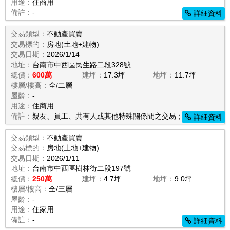
用途：
住商用
備註：
-
詳細資料
交易類型：
不動產買賣
交易標的：
房地(土地+建物)
交易日期：
2026/1/14
地址：
台南市中西區民生路二段328號
總價：
600萬
建坪：
17.3坪
地坪：
11.7坪
樓層/樓高：
全/二層
屋齡：
-
用途：
住商用
備註：
親友、員工、共有人或其他特殊關係間之交易；
詳細資料
交易類型：
不動產買賣
交易標的：
房地(土地+建物)
交易日期：
2026/1/11
地址：
台南市中西區樹林街二段197號
總價：
250萬
建坪：
4.7坪
地坪：
9.0坪
樓層/樓高：
全/三層
屋齡：
-
用途：
住家用
備註：
-
詳細資料