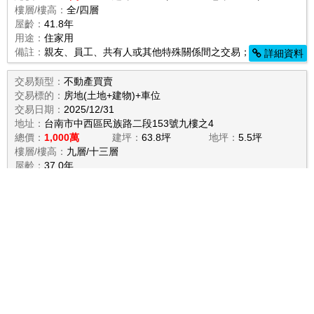
樓層/樓高：
全/四層
屋齡：
41.8年
用途：
住家用
備註：
親友、員工、共有人或其他特殊關係間之交易；其他增建；
詳細資料
交易類型：
不動產買賣
交易標的：
房地(土地+建物)+車位
交易日期：
2025/12/31
地址：
台南市中西區民族路二段153號九樓之4
總價：
1,000萬
建坪：
63.8坪
地坪：
5.5坪
樓層/樓高：
九層/十三層
屋齡：
37.0年
用途：
住家用
備註：
-
詳細資料
交易類型：
不動產買賣
交易標的：
房地(土地+建物)
交易日期：
2025/12/31
地址：
台南市中西區西門路一段564號
總價：
980萬
建坪：
16.7坪
地坪：
20.4坪
樓層/樓高：
全/二層
屋齡：
-