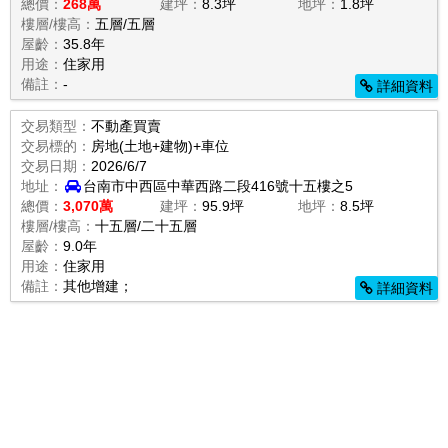
總價：
268萬
建坪：
8.3坪
地坪：
1.8坪
樓層/樓高：
五層/五層
屋齡：
35.8年
用途：
住家用
備註：
-
詳細資料
交易類型：
不動產買賣
交易標的：
房地(土地+建物)+車位
交易日期：
2026/6/7
地址：
台南市中西區中華西路二段416號十五樓之5
總價：
3,070萬
建坪：
95.9坪
地坪：
8.5坪
樓層/樓高：
十五層/二十五層
屋齡：
9.0年
用途：
住家用
備註：
其他增建；
詳細資料