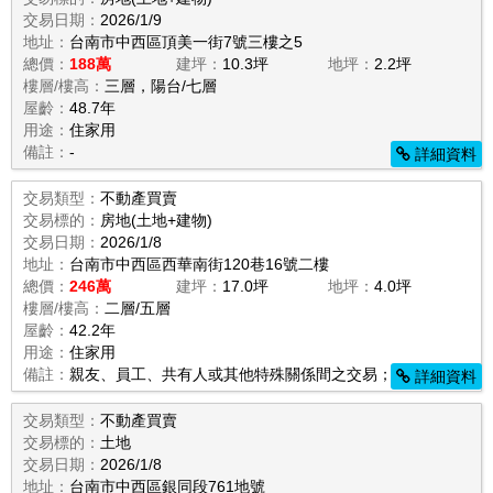
交易日期：
2026/1/9
地址：
台南市中西區頂美一街7號三樓之5
總價：
188萬
建坪：
10.3坪
地坪：
2.2坪
樓層/樓高：
三層，陽台/七層
屋齡：
48.7年
用途：
住家用
備註：
-
詳細資料
交易類型：
不動產買賣
交易標的：
房地(土地+建物)
交易日期：
2026/1/8
地址：
台南市中西區西華南街120巷16號二樓
總價：
246萬
建坪：
17.0坪
地坪：
4.0坪
樓層/樓高：
二層/五層
屋齡：
42.2年
用途：
住家用
備註：
親友、員工、共有人或其他特殊關係間之交易；
詳細資料
交易類型：
不動產買賣
交易標的：
土地
交易日期：
2026/1/8
地址：
台南市中西區銀同段761地號