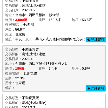
交易類型：
不動產買賣
交易標的：
房地(土地+建物)
交易日期：
2026/1/2
地址：
台南市中西區民權路二段98號
總價：
3,500萬
建坪：
132.7坪
地坪：
53.5坪
樓層/樓高：
全/四層
屋齡：
56.8年
用途：
住家用
備註：
親友、員工、共有人或其他特殊關係間之交易；其他增建；
詳細資料
交易類型：
不動產買賣
交易標的：
房地(土地+建物)
交易日期：
2026/1/2
地址：
台南市中西區正興街161號七樓之6
總價：
180萬
建坪：
7.4坪
地坪：
0.8坪
樓層/樓高：
七層/九層
屋齡：
32.3年
用途：
住家用
備註：
-
詳細資料
交易類型：
不動產買賣
交易標的：
房地(土地+建物)
交易日期：
2026/1/1