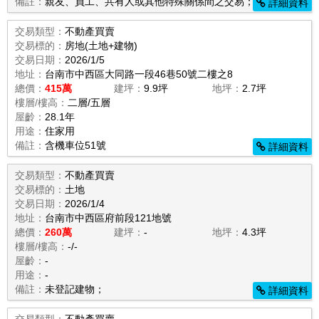
備註：
親友、員工、共有人或其他特殊關係間之交易；
詳細資料
交易類型：
不動產買賣
交易標的：
房地(土地+建物)
交易日期：
2026/1/5
地址：
台南市中西區大同路一段46巷50號二樓之8
總價：
415萬
建坪：
9.9坪
地坪：
2.7坪
樓層/樓高：
二層/五層
屋齡：
28.1年
用途：
住家用
備註：
含機車位51號
詳細資料
交易類型：
不動產買賣
交易標的：
土地
交易日期：
2026/1/4
地址：
台南市中西區府前段121地號
總價：
260萬
建坪：
-
地坪：
4.3坪
樓層/樓高：
-/-
屋齡：
-
用途：
-
備註：
未登記建物；
詳細資料