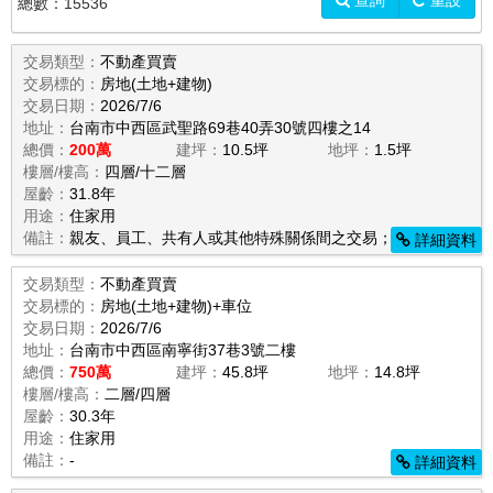
查詢
重設
總數：
15536
交易類型：
不動產買賣
交易標的：
房地(土地+建物)
交易日期：
2026/7/6
地址：
台南市中西區武聖路69巷40弄30號四樓之14
總價：
200萬
建坪：
10.5坪
地坪：
1.5坪
樓層/樓高：
四層/十二層
屋齡：
31.8年
用途：
住家用
備註：
親友、員工、共有人或其他特殊關係間之交易；
詳細資料
交易類型：
不動產買賣
交易標的：
房地(土地+建物)+車位
交易日期：
2026/7/6
地址：
台南市中西區南寧街37巷3號二樓
總價：
750萬
建坪：
45.8坪
地坪：
14.8坪
樓層/樓高：
二層/四層
屋齡：
30.3年
用途：
住家用
備註：
-
詳細資料