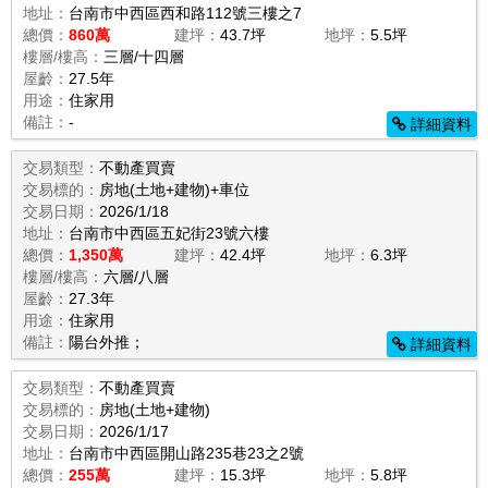
地址：
台南市中西區西和路112號三樓之7
總價：
860萬
建坪：
43.7坪
地坪：
5.5坪
樓層/樓高：
三層/十四層
屋齡：
27.5年
用途：
住家用
備註：
-
詳細資料
交易類型：
不動產買賣
交易標的：
房地(土地+建物)+車位
交易日期：
2026/1/18
地址：
台南市中西區五妃街23號六樓
總價：
1,350萬
建坪：
42.4坪
地坪：
6.3坪
樓層/樓高：
六層/八層
屋齡：
27.3年
用途：
住家用
備註：
陽台外推；
詳細資料
交易類型：
不動產買賣
交易標的：
房地(土地+建物)
交易日期：
2026/1/17
地址：
台南市中西區開山路235巷23之2號
總價：
255萬
建坪：
15.3坪
地坪：
5.8坪