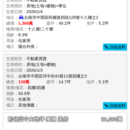
交易類型：
不動產買賣
交易標的：
房地(土地+建物)+車位
交易日期：
2026/1/4
地址：
台南市中西區民權路四段128號十八樓之2
總價：
1,368萬
建坪：
49.2坪
地坪：
5.2坪
樓層/樓高：
十八層/二十層
屋齡：
8.3年
用途：
住家用
備註：
陽台外推；
詳細資料
交易類型：
不動產買賣
交易標的：
房地(土地+建物)
交易日期：
2026/1/3
地址：
台南市中西區河中街43巷11號四樓之3
總價：
138萬
建坪：
14.7坪
地坪：
5.1坪
樓層/樓高：
四層/四層
屋齡：
50.0年
用途：
住家用
備註：
其他增建；
詳細資料
彰化田中大地坪 獨棟 美房
$1,980萬