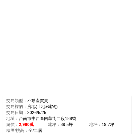
交易類型：
不動產買賣
交易標的：
房地(土地+建物)
交易日期：
2026/5/25
地址：
台南市中西區國華街二段188號
總價：
2,980萬
建坪：
39.5坪
地坪：
19.7坪
樓層/樓高：
全/二層