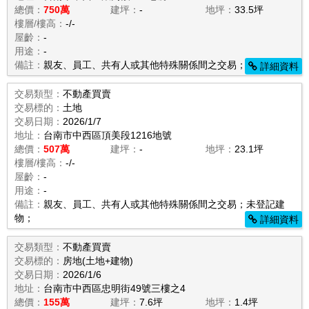
總價：
750萬
建坪：
-
地坪：
33.5坪
樓層/樓高：
-/-
屋齡：
-
用途：
-
備註：
親友、員工、共有人或其他特殊關係間之交易；
詳細資料
交易類型：
不動產買賣
交易標的：
土地
交易日期：
2026/1/7
地址：
台南市中西區頂美段1216地號
總價：
507萬
建坪：
-
地坪：
23.1坪
樓層/樓高：
-/-
屋齡：
-
用途：
-
備註：
親友、員工、共有人或其他特殊關係間之交易；未登記建
物；
詳細資料
交易類型：
不動產買賣
交易標的：
房地(土地+建物)
交易日期：
2026/1/6
地址：
台南市中西區忠明街49號三樓之4
總價：
155萬
建坪：
7.6坪
地坪：
1.4坪