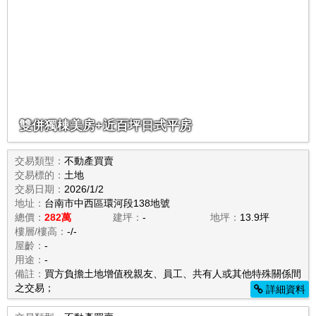
雙併獨棟美房+近百坪日式平房
交易類型：
不動產買賣
交易標的：
土地
交易日期：
2026/1/2
地址：
台南市中西區環河段138地號
總價：
282萬
建坪：
-
地坪：
13.9坪
樓層/樓高：
-/-
屋齡：
-
用途：
-
備註：
買方負擔土地增值稅親友、員工、共有人或其他特殊關係間
之交易；
詳細資料