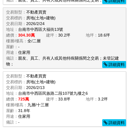
備註：
親友、員工、共有人或其他特殊關係間之交易；
詳細資料
交易類型：
不動產買賣
交易標的：
房地(土地+建物)
交易日期：
2026/2/24
地址：
台南市中西區大福街13號
總價：
304.30萬
建坪：
30.2坪
地坪：
18.6坪
樓層/樓高：
全/二層
屋齡：
-
用途：
住家用
備註：
親友、員工、共有人或其他特殊關係間之交易；未登記建
物；
詳細資料
交易類型：
不動產買賣
交易標的：
房地(土地+建物)
交易日期：
2026/2/13
地址：
台南市中西區民族路二段107號九樓之6
總價：
725萬
建坪：
33.8坪
地坪：
3.2坪
樓層/樓高：
九層/十三層
屋齡：
31.8年
用途：
住家用
備註：
-
詳細資料