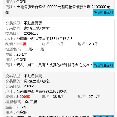
用途：
住家用
備註：
土地售價新台幣:2100000元整建物售價新台幣:2100000元
整
詳細資料
交易類型：
不動產買賣
交易標的：
房地(土地+建物)
交易日期：
2026/1/5
地址：
台南市中西區萬昌街133號二樓之8
總價：
296萬
建坪：
11.5坪
地坪：
2.3坪
樓層/樓高：
二層/十一層
屋齡：
20.1年
用途：
住家用
備註：
親友、員工、共有人或其他特殊關係間之交易；
詳細資料
交易類型：
不動產買賣
交易標的：
房地(土地+建物)
交易日期：
2026/1/5
地址：
台南市中西區民權路二段280號
總價：
3,000萬
建坪：
38.8坪
地坪：
27.1坪
樓層/樓高：
全/三層
屋齡：
79.7年
用途：
住家用