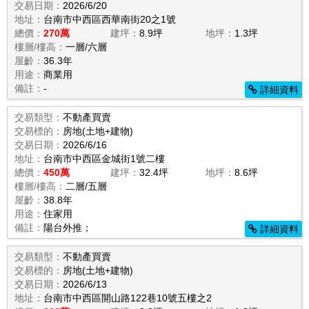
交易日期：
2026/6/20
地址：
台南市中西區西華南街20之1號
總價：
270萬
建坪：
8.9坪
地坪：
1.3坪
樓層/樓高：
一層/六層
屋齡：
36.3年
用途：
商業用
備註：
-
詳細資料
交易類型：
不動產買賣
交易標的：
房地(土地+建物)
交易日期：
2026/6/16
地址：
台南市中西區金城街1號二樓
總價：
450萬
建坪：
32.4坪
地坪：
8.6坪
樓層/樓高：
二層/五層
屋齡：
38.8年
用途：
住家用
備註：
陽台外推；
詳細資料
交易類型：
不動產買賣
交易標的：
房地(土地+建物)
交易日期：
2026/6/13
地址：
台南市中西區開山路122巷10號五樓之2