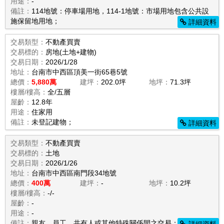
用途：
-
備註：
114地號：停車場用地，114-1地號：市場用地包含公共設
施保留地用地；
詳細資料
交易類型：
不動產買賣
交易標的：
房地(土地+建物)
交易日期：
2026/1/28
地址：
台南市中西區頂美一街65巷5號
總價：
5,880萬
建坪：
202.0坪
地坪：
71.3坪
樓層/樓高：
全/五層
屋齡：
12.8年
用途：
住家用
備註：
未登記建物；
詳細資料
交易類型：
不動產買賣
交易標的：
土地
交易日期：
2026/1/26
地址：
台南市中西區南門段34地號
總價：
400萬
建坪：
-
地坪：
10.2坪
樓層/樓高：
-/-
屋齡：
-
用途：
-
備註：
親友、員工、共有人或其他特殊關係間之交易；