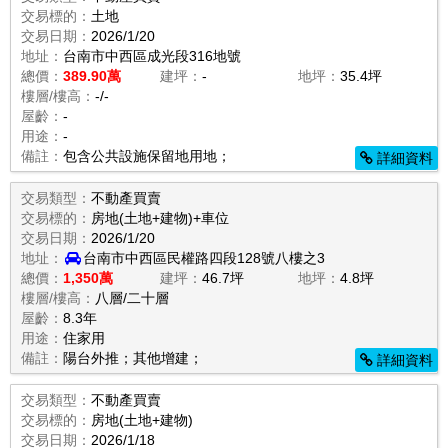
交易標的：
土地
交易日期：
2026/1/20
地址：
台南市中西區成光段316地號
總價：
389.90萬
建坪：
-
地坪：
35.4坪
樓層/樓高：
-/-
屋齡：
-
用途：
-
備註：
包含公共設施保留地用地；
詳細資料
交易類型：
不動產買賣
交易標的：
房地(土地+建物)+車位
交易日期：
2026/1/20
地址：
台南市中西區民權路四段128號八樓之3
總價：
1,350萬
建坪：
46.7坪
地坪：
4.8坪
樓層/樓高：
八層/二十層
屋齡：
8.3年
用途：
住家用
備註：
陽台外推；其他增建；
詳細資料
交易類型：
不動產買賣
交易標的：
房地(土地+建物)
交易日期：
2026/1/18