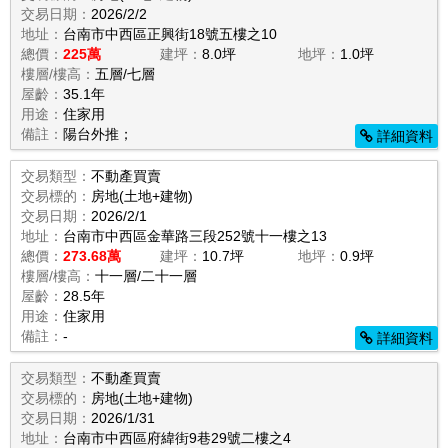
交易日期：
2026/2/2
地址：
台南市中西區正興街18號五樓之10
總價：
225萬
建坪：
8.0坪
地坪：
1.0坪
樓層/樓高：
五層/七層
屋齡：
35.1年
用途：
住家用
備註：
陽台外推；
詳細資料
交易類型：
不動產買賣
交易標的：
房地(土地+建物)
交易日期：
2026/2/1
地址：
台南市中西區金華路三段252號十一樓之13
總價：
273.68萬
建坪：
10.7坪
地坪：
0.9坪
樓層/樓高：
十一層/二十一層
屋齡：
28.5年
用途：
住家用
備註：
-
詳細資料
交易類型：
不動產買賣
交易標的：
房地(土地+建物)
交易日期：
2026/1/31
地址：
台南市中西區府緯街9巷29號二樓之4