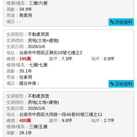
樓層/樓高：
三層/六層
屋齡：
34.9年
用途：
商業用
備註：
-
詳細資料
交易類型：
不動產買賣
交易標的：
房地(土地+建物)
交易日期：
2026/1/6
地址：
台南市中西區正興街18號七樓之2
總價：
195萬
建坪：
7.3坪
地坪：
0.9坪
樓層/樓高：
七層/七層
屋齡：
35.1年
用途：
住家用
備註：
陽台外推；
詳細資料
交易類型：
不動產買賣
交易標的：
房地(土地+建物)
交易日期：
2026/1/6
地址：
台南市中西區大同路一段46巷50號三樓之11
總價：
420萬
建坪：
9.8坪
地坪：
2.7坪
樓層/樓高：
三層/五層
屋齡：
28.1年