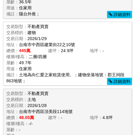
屋齡：
36.5年
用途：
住家用
備註：
陽台外推；
詳細資料
交易類型：
不動產買賣
交易標的：
建物
交易日期：
2026/1/29
地址：
台南市中西區建業街22之10號
總價：
445萬
建坪：
24.9坪
地坪：
-
樓層/樓高：
二層/四層
屋齡：
49.7年
用途：
住家用
備註：
土地為向仁愛之家租賃使用。；建物坐落地號：郡王祠段
863地號；
詳細資料
交易類型：
不動產買賣
交易標的：
土地
交易日期：
2026/1/28
地址：
台南市中西區頂美段114地號
總價：
48.05萬
建坪：
-
地坪：
4.8坪
樓層/樓高：
-/-
屋齡：
-