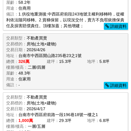
屋齡：
58.2年
用途：
住商用
備註：
1.供役地重測後:中西區府前段243地號主權利移轉時，從權
利依法隨同移轉。2.貨梯保留，以現況交付，賣方不負瑕疵擔保責
任及損害賠償責任。頂樓加蓋；其他增建；
詳細資料
交易類型：
不動產買賣
交易標的：
房地(土地+建物)
交易日期：
2026/4/26
地址：
台南市中西區開山路235巷23之1號
總價：
326萬
建坪：
15.3坪
地坪：
5.8坪
樓層/樓高：
二層/四層
屋齡：
48.3年
用途：
住家用
備註：
-
詳細資料
交易類型：
不動產買賣
交易標的：
房地(土地+建物)
交易日期：
2026/4/17
地址：
台南市中西區府前路一段196巷18號一樓之1
總價：
1,000萬
建坪：
29.3坪
地坪：
6.8坪
樓層/樓高：
一層/五層