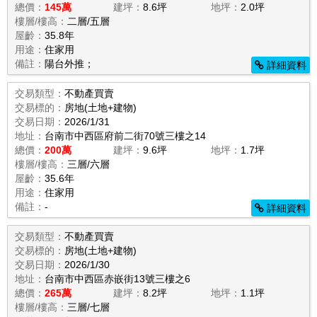
總價：
145萬
建坪：
8.6坪
地坪：
2.0坪
樓層/樓高：
二層/五層
屋齡：
35.8年
用途：
住家用
備註：
陽台外推；
詳細資料
交易類型：
不動產買賣
交易標的：
房地(土地+建物)
交易日期：
2026/1/31
地址：
台南市中西區府前二街70號三樓之14
總價：
200萬
建坪：
9.6坪
地坪：
1.7坪
樓層/樓高：
三層/六層
屋齡：
35.6年
用途：
住家用
備註：
-
詳細資料
交易類型：
不動產買賣
交易標的：
房地(土地+建物)
交易日期：
2026/1/30
地址：
台南市中西區赤嵌街13號三樓之6
總價：
265萬
建坪：
8.2坪
地坪：
1.1坪
樓層/樓高：
三層/七層