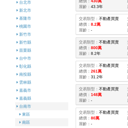
總價：
430萬
台北市
屋齡：
43.3年
新北市
基隆市
交易類型：
不動產買賣
總價：
8.2萬
桃園市
屋齡：
-
新竹市
交易類型：
不動產買賣
新竹縣
總價：
800萬
苗栗縣
屋齡：
8.2年
台中市
交易類型：
不動產買賣
彰化縣
總價：
261萬
南投縣
屋齡：
31.2年
雲林縣
交易類型：
不動產買賣
嘉義市
總價：
148萬
嘉義縣
屋齡：
-
台南市
交易類型：
不動產買賣
東區
總價：
80萬
南區
屋齡：
-