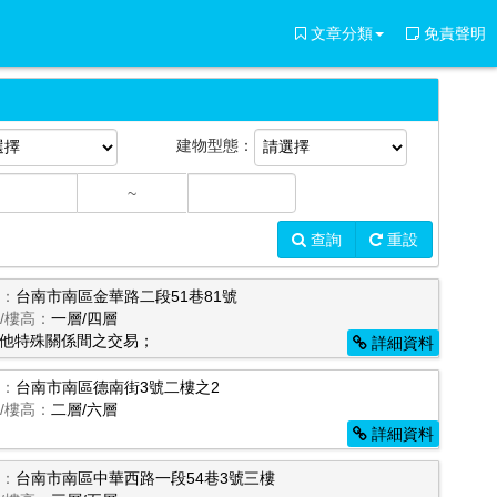
文章分類
免責聲明
建物型態：
~
查詢
重設
：
台南市南區金華路二段51巷81號
/樓高：
一層/四層
他特殊關係間之交易；
詳細資料
：
台南市南區德南街3號二樓之2
/樓高：
二層/六層
詳細資料
：
台南市南區中華西路一段54巷3號三樓