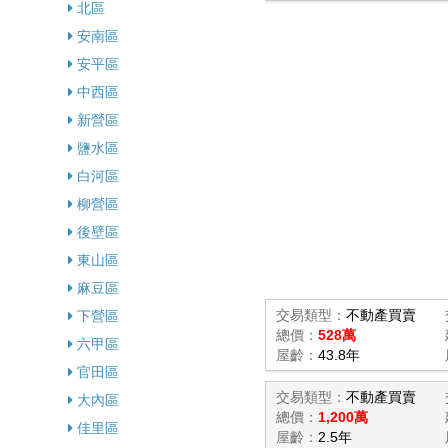
北區
安南區
安平區
中西區
新營區
鹽水區
白河區
柳營區
後壁區
東山區
麻豆區
交易類型：
不動產買賣
下營區
總價：
528萬
六甲區
屋齡：
43.8年
官田區
交易類型：
不動產買賣
大內區
總價：
1,200萬
佳里區
屋齡：
2.5年