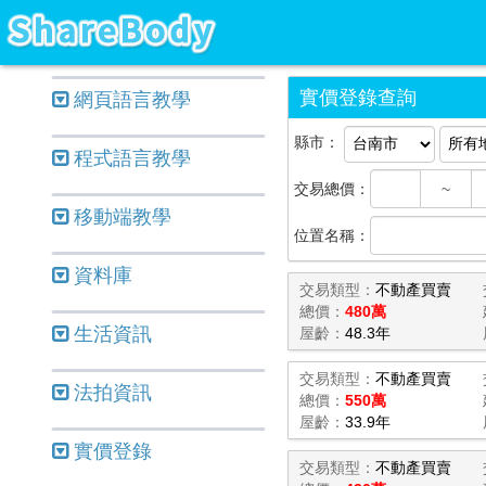
實價登錄查詢
網頁語言教學
縣市：
程式語言教學
交易總價：
~
移動端教學
位置名稱：
資料庫
交易類型：
不動產買賣
總價：
480萬
生活資訊
屋齡：
48.3年
交易類型：
不動產買賣
法拍資訊
總價：
550萬
屋齡：
33.9年
實價登錄
交易類型：
不動產買賣