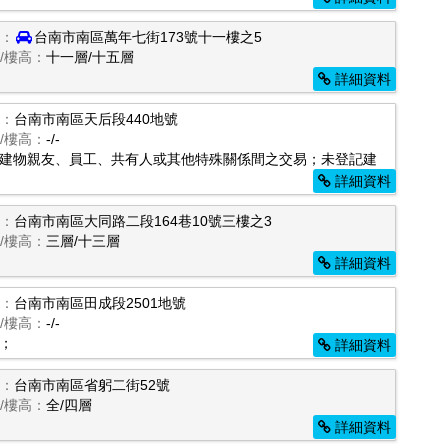
：
台南市南區萬年七街173號十一樓之5
/樓高：
十一層/十五層
詳細資料
：
台南市南區天后段440地號
/樓高：
-/-
建物親友、員工、共有人或其他特殊關係間之交易；未登記建
詳細資料
：
台南市南區大同路二段164巷10號三樓之3
/樓高：
三層/十三層
詳細資料
：
台南市南區田成段2501地號
/樓高：
-/-
；
詳細資料
：
台南市南區省躬二街52號
/樓高：
全/四層
詳細資料