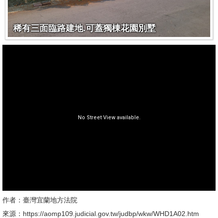
稀有三面臨路建地.可蓋獨棟花園別墅
作者：臺灣宜蘭地方法院
來源：https://aomp109.judicial.gov.tw/judbp/wkw/WHD1A02.htm