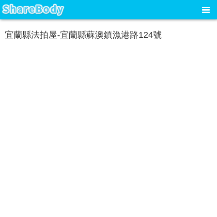
宜蘭縣法拍屋-宜蘭縣蘇澳鎮漁港路124號