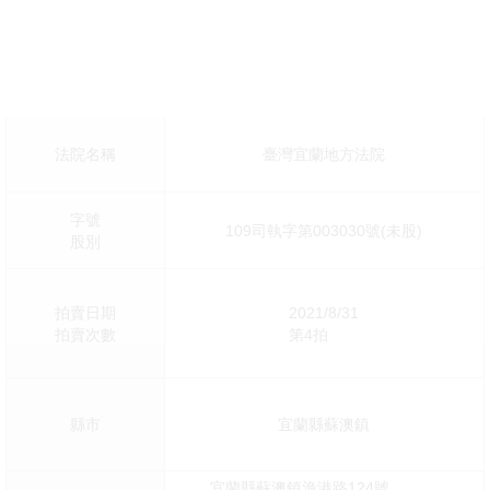
法院名稱
臺灣宜蘭地方法院
字號
109司執字第003030號(未股)
股別
拍賣日期
2021/8/31
拍賣次數
第4拍
縣市
宜蘭縣蘇澳鎮
宜蘭縣蘇澳鎮漁港路124號