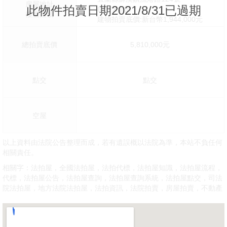
房屋地址
此物件拍賣日期2021/8/31已過期
67坪X全部
樓層面積
建物拍賣底價:新台幣1,944,000元
總拍賣底價
5,810,000元
點交
點交
空屋
以上資料由法院公告整理而成，若有遺誤概以法院為準，本站不負任何
相關責任。
相關字：法拍屋，全國法拍屋，法拍代標，法拍屋知識，法拍屋流程，
代標，法拍屋公告，法拍屋查詢，法拍屋查詢系統，法拍屋點交，司法
院法拍屋，地方法院法拍屋，法拍資訊，法院拍賣，房屋拍賣，不動產