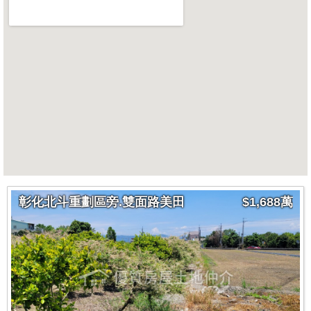
彰化北斗重劃區旁.雙面路美田
$1,688萬