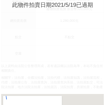
房屋地址
此物件拍賣日期2021/5/19已過期
29坪X2分之1
樓層面積
建物拍賣底價:新台幣320,000元
總拍賣底價
1,280,000元
點交
不點交
空屋
以上資料由法院公告整理而成，若有遺誤概以法院為準，本站不負任何
相關責任。
相關字：法拍屋，全國法拍屋，法拍代標，法拍屋知識，法拍屋流程，
代標，法拍屋公告，法拍屋查詢，法拍屋查詢系統，法拍屋點交，司法
院法拍屋，地方法院法拍屋，法拍資訊，法院拍賣，房屋拍賣，不動產