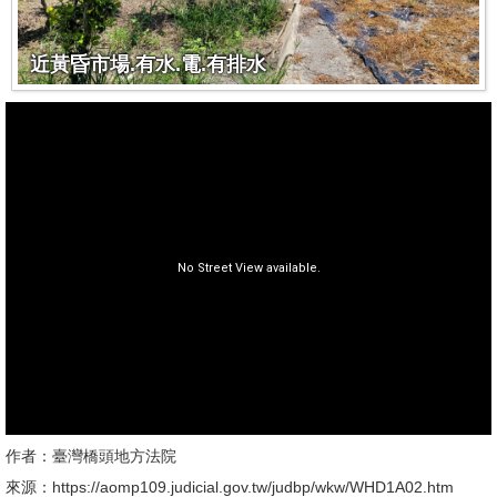
近黃昏市場.有水.電.有排水
作者：臺灣橋頭地方法院
來源：https://aomp109.judicial.gov.tw/judbp/wkw/WHD1A02.htm