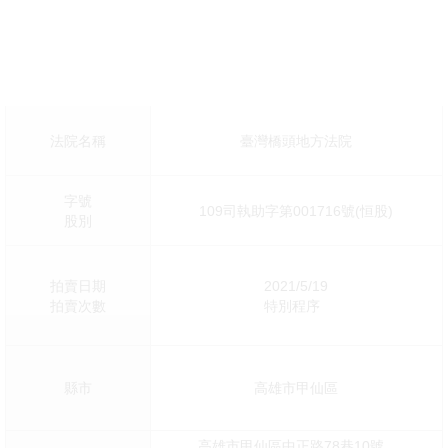
法院名稱
臺灣橋頭地方法院
字號
109司執助字第001716號(恒股)
股別
拍賣日期
2021/5/19
拍賣次數
特別程序
縣市
高雄市甲仙區
高雄市甲仙區中正路78巷10號