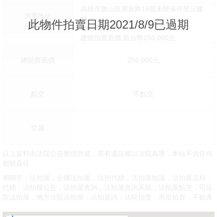
高雄市旗山區廣吉路16號未辦保存登記建
房屋地址
物
此物件拍賣日期2021/8/9已過期
樓層面積
89坪X4分之1
建物拍賣底價:新台幣256,000元
總拍賣底價
256,000元
點交
不點交
空屋
以上資料由法院公告整理而成，若有遺誤概以法院為準，本站不負任何
相關責任。
相關字：法拍屋，全國法拍屋，法拍代標，法拍屋知識，法拍屋流程，
代標，法拍屋公告，法拍屋查詢，法拍屋查詢系統，法拍屋點交，司法
院法拍屋，地方法院法拍屋，法拍資訊，法院拍賣，房屋拍賣，不動產