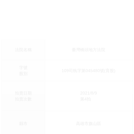
法院名稱
臺灣橋頭地方法院
字號
109司執字第045480號(育股)
股別
拍賣日期
2021/8/9
拍賣次數
第4拍
縣市
高雄市旗山區