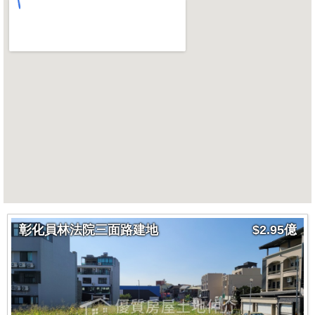
彰化員林法院三面路建地
$2.95億