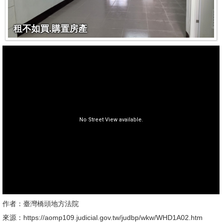
租不如買.購置房產
作者：臺灣橋頭地方法院
來源：https://aomp109.judicial.gov.tw/judbp/wkw/WHD1A02.htm