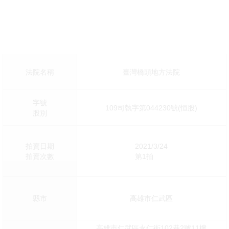
法院名稱
臺灣橋頭地方法院
字號
109司執字第044230號(恒股)
股別
拍賣日期
2021/3/24
拍賣次數
第1拍
縣市
高雄市仁武區
高雄市仁武區永仁街102巷2號11樓