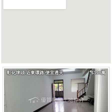
彰化埤頭.近東環路.便宜透天
$398萬