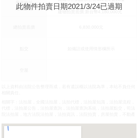
房屋地址
此物件拍賣日期2021/3/24已過期
27坪X全部
樓層面積
建物拍賣底價:新台幣4,180,000元
總拍賣底價
6,830,000元
點交
如備註或使用情形欄所示
空屋
以上資料由法院公告整理而成，若有遺誤概以法院為準，本站不負任何
相關責任。
相關字：法拍屋，全國法拍屋，法拍代標，法拍屋知識，法拍屋流程，
代標，法拍屋公告，法拍屋查詢，法拍屋查詢系統，法拍屋點交，司法
院法拍屋，地方法院法拍屋，法拍資訊，法院拍賣，房屋拍賣，不動產