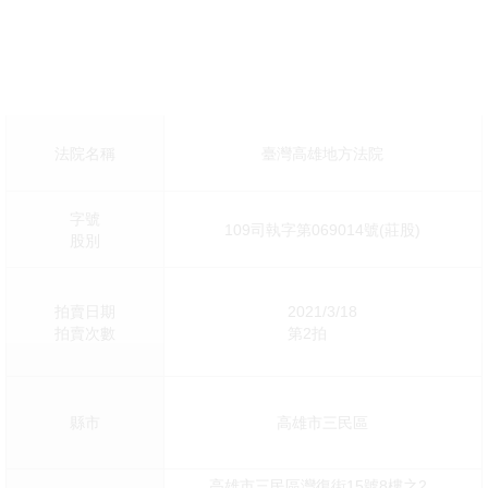
法院名稱
臺灣高雄地方法院
字號
109司執字第069014號(莊股)
股別
拍賣日期
2021/3/18
拍賣次數
第2拍
縣市
高雄市三民區
高雄市三民區灣復街15號8樓之2