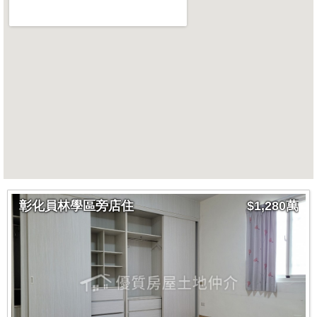
彰化員林學區旁店住
$1,280萬