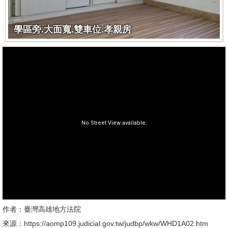
學區旁.大面寬.雙車位.孝親房
作者：臺灣高雄地方法院
來源：https://aomp109.judicial.gov.tw/judbp/wkw/WHD1A02.htm