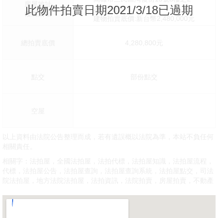
房屋地址
此物件拍賣日期2021/3/18已過期
28坪X全部
樓層面積
建物拍賣底價:新台幣2,480,000元
總拍賣底價
4,280,800元
點交
部份點交
空屋
以上資料由法院公告整理而成，若有遺誤概以法院為準，本站不負任何
相關責任。
相關字：法拍屋，全國法拍屋，法拍代標，法拍屋知識，法拍屋流程，
代標，法拍屋公告，法拍屋查詢，法拍屋查詢系統，法拍屋點交，司法
院法拍屋，地方法院法拍屋，法拍資訊，法院拍賣，房屋拍賣，不動產