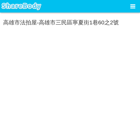
高雄市法拍屋-高雄市三民區寧夏街1巷60之2號