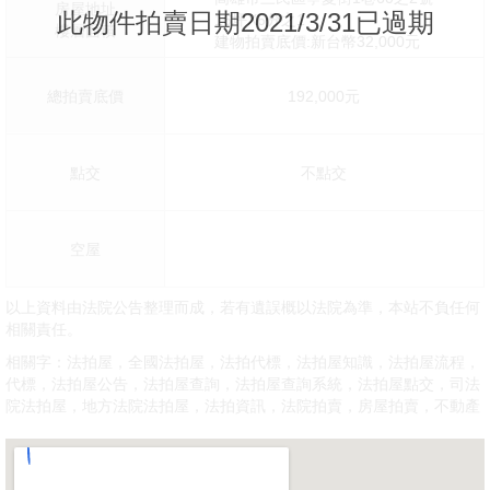
房屋地址
此物件拍賣日期2021/3/31已過期
16坪X6分之1
樓層面積
建物拍賣底價:新台幣32,000元
總拍賣底價
192,000元
點交
不點交
空屋
以上資料由法院公告整理而成，若有遺誤概以法院為準，本站不負任何
相關責任。
相關字：法拍屋，全國法拍屋，法拍代標，法拍屋知識，法拍屋流程，
代標，法拍屋公告，法拍屋查詢，法拍屋查詢系統，法拍屋點交，司法
院法拍屋，地方法院法拍屋，法拍資訊，法院拍賣，房屋拍賣，不動產