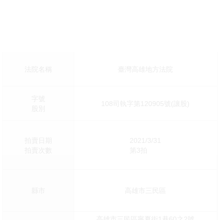
法院名稱
臺灣高雄地方法院
字號
108司執字第120905號(讓股)
股別
拍賣日期
2021/3/31
拍賣次數
第3拍
縣市
高雄市三民區
高雄市三民區寧夏街1巷60之2號