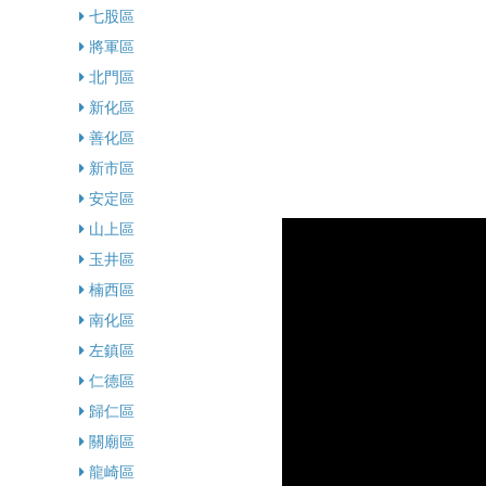
七股區
將軍區
北門區
新化區
善化區
新市區
安定區
山上區
玉井區
楠西區
南化區
左鎮區
仁德區
歸仁區
關廟區
龍崎區