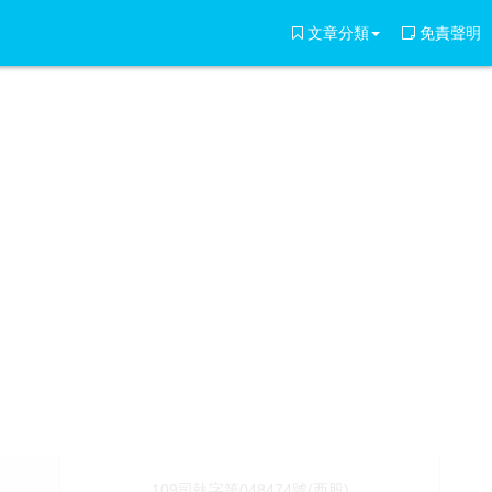
文章分類
免責聲明
109司執字第048474號(西股)