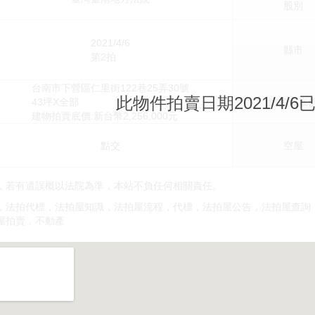
股別
2021/4/6
縣市
第2拍
台南市下營區仁里街122巷25弄30號
此物件拍賣日期2021/4/6
43坪X全部
總拍賣底
建物拍賣底價:新台幣2,256,000元
點交
空屋
，若有遺誤概以法院為準，本站不負任何相關責任。
，法拍代標，法拍屋知識，法拍屋流程，代標，法拍屋公告，法拍屋查詢
屋拍賣，不動產