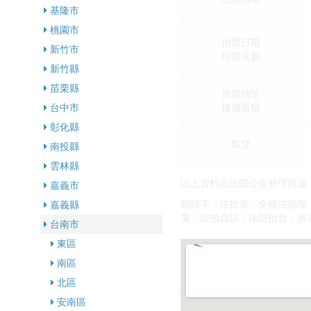
基隆市
桃園市
拍賣日期
新竹市
拍賣次數
新竹縣
苗栗縣
房屋地址
樓層面積
台中市
彰化縣
點交
南投縣
雲林縣
以上資料由法院公告整理而成
嘉義市
相關字：法拍屋，全國法拍屋
嘉義縣
屋，法拍資訊，法院拍賣，房
台南市
東區
南區
北區
安南區