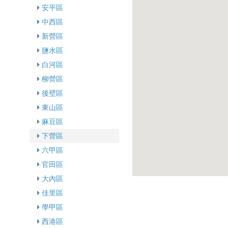
安平區
中西區
新營區
鹽水區
白河區
柳營區
後壁區
東山區
麻豆區
下營區
六甲區
官田區
大內區
佳里區
學甲區
西港區