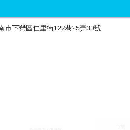
南市下營區仁里街122巷25弄30號
字號
臺灣臺南地方法院