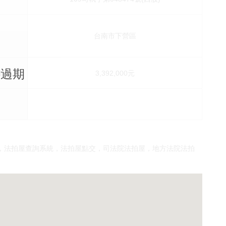
台南市下營區
已過期
價
3,392,000元
，法拍屋查詢系統，法拍屋點交，司法院法拍屋，地方法院法拍