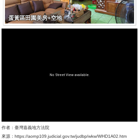
蛋黃區田園美房+空地
作者：臺灣嘉義地方法院
來源：https://aomp109.judicial.gov.tw/judbp/wkw/WHD1A02.htm