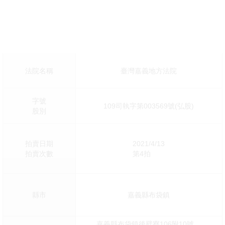
法院名稱
臺灣嘉義地方法院
字號
109司執字第003569號(弘股)
股別
拍賣日期
2021/4/13
拍賣次數
第4拍
縣市
嘉義縣布袋鎮
嘉義縣布袋鎮後壁寮106附10號