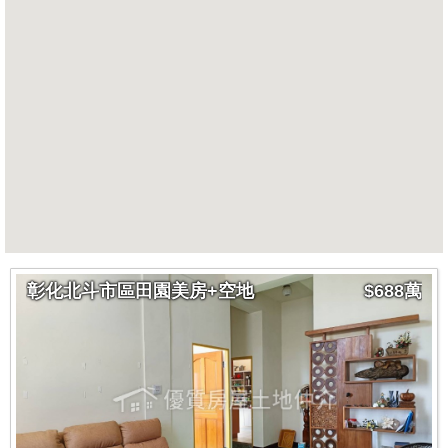
彰化北斗市區田園美房+空地
$688萬