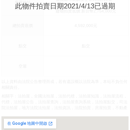
房屋地址
此物件拍賣日期2021/4/13已過期
229坪X全部
樓層面積
建物拍賣底價:新台幣2,754,000元
總拍賣底價
4,592,000元
點交
點交
空屋
以上資料由法院公告整理而成，若有遺誤概以法院為準，本站不負任何
相關責任。
相關字：法拍屋，全國法拍屋，法拍代標，法拍屋知識，法拍屋流程，
代標，法拍屋公告，法拍屋查詢，法拍屋查詢系統，法拍屋點交，司法
院法拍屋，地方法院法拍屋，法拍資訊，法院拍賣，房屋拍賣，不動產