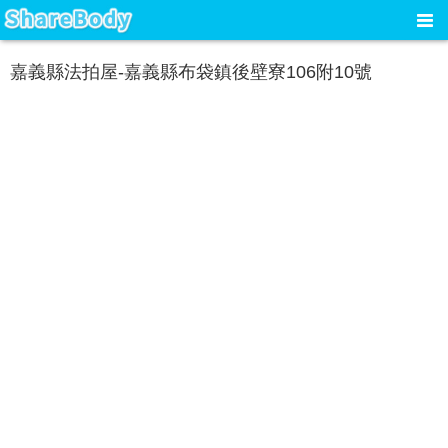
嘉義縣法拍屋-嘉義縣布袋鎮後壁寮106附10號