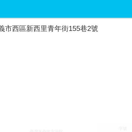
義市西區新西里青年街155巷2號
字號
臺灣嘉義地方法院