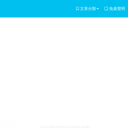
文章分類
免責聲明
109司執字第033386號(簡股)