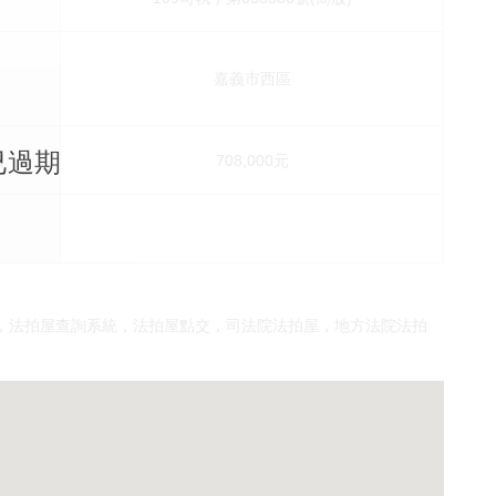
嘉義市西區
5已過期
價
708,000元
，法拍屋查詢系統，法拍屋點交，司法院法拍屋，地方法院法拍