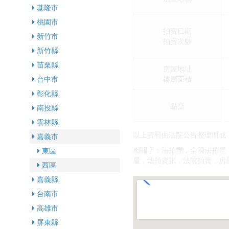
基隆市
桃園市
拍賣日期
新竹市
拍賣次數
新竹縣
苗栗縣
房屋地址
樓層面積
台中市
彰化縣
點交
南投縣
雲林縣
以上資料由法院公告整理而成
嘉義市
相關字：法拍屋，全國法拍屋
東區
屋，法拍資訊，法院拍賣，房
西區
嘉義縣
台南市
高雄市
屏東縣