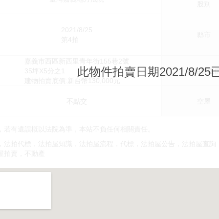
股別
2021/8/25
縣市
第4拍
嘉義市西區新西里青年街155巷2號
此物件拍賣日期2021/8/2
35坪X5分之1
總拍賣底
建物拍賣底價:新台幣130,000元
不點交
空屋
，若有遺誤概以法院為準，本站不負任何相關責任。
，法拍代標，法拍屋知識，法拍屋流程，代標，法拍屋公告，法拍屋查詢
屋拍賣，不動產