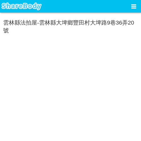
雲林縣法拍屋-雲林縣大埤鄉豐田村大埤路9巷36弄20
號