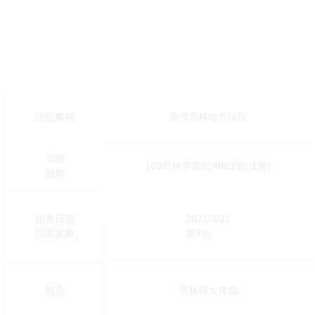
法院名稱
臺灣雲林地方法院
字號
109司執字第024063號(戊股)
股別
拍賣日期
2021/3/31
拍賣次數
第3拍
縣市
雲林縣大埤鄉