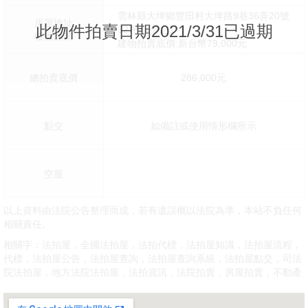
雲林縣大埤鄉豐田村大埤路9巷36弄20號
房屋地址
此物件拍賣日期2021/3/31已過期
32坪X4分之1
樓層面積
建物拍賣底價:新台幣79,000元
總拍賣底價
286,000元
點交
如備註或使用情形欄所示
空屋
以上資料由法院公告整理而成，若有遺誤概以法院為準，本站不負任何
相關責任。
相關字：法拍屋，全國法拍屋，法拍代標，法拍屋知識，法拍屋流程，
代標，法拍屋公告，法拍屋查詢，法拍屋查詢系統，法拍屋點交，司法
院法拍屋，地方法院法拍屋，法拍資訊，法院拍賣，房屋拍賣，不動產