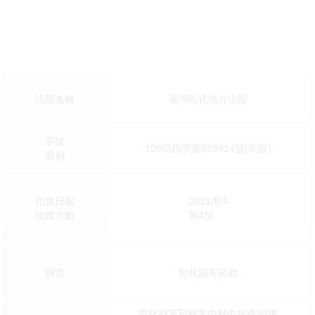
法院名稱
臺灣彰化地方法院
字號
109司執字第028914號(乾股)
股別
拍賣日期
2021/8/4
拍賣次數
第4拍
縣市
彰化縣芳苑鄉
彰化縣芳苑鄉芳中村中央路96號