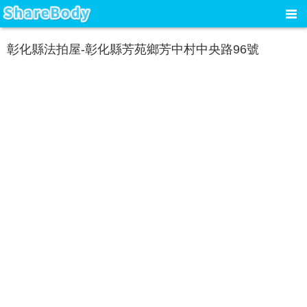
彰化縣法拍屋-彰化縣芳苑鄉芳中村中央路96號