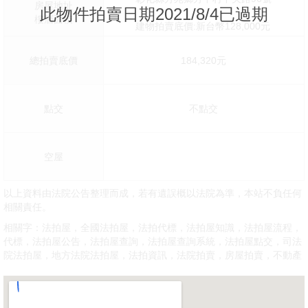
房屋地址
此物件拍賣日期2021/8/4已過期
樓層面積
建物拍賣底價:新台幣128,000元
總拍賣底價
184,320元
點交
不點交
空屋
以上資料由法院公告整理而成，若有遺誤概以法院為準，本站不負任何
相關責任。
相關字：法拍屋，全國法拍屋，法拍代標，法拍屋知識，法拍屋流程，
代標，法拍屋公告，法拍屋查詢，法拍屋查詢系統，法拍屋點交，司法
院法拍屋，地方法院法拍屋，法拍資訊，法院拍賣，房屋拍賣，不動產