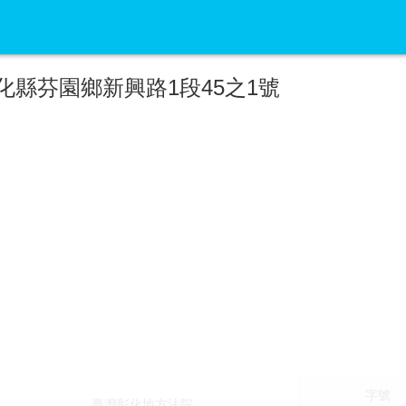
化縣芬園鄉新興路1段45之1號
字號
臺灣彰化地方法院