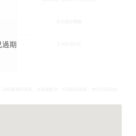
彰化縣芬園鄉
8已過期
價
2,400,000元
，法拍屋查詢系統，法拍屋點交，司法院法拍屋，地方法院法拍