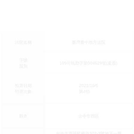
法院名稱
臺灣臺中地方法院
字號
109司執助字第004629號(夏股)
股別
拍賣日期
2021/10/5
拍賣次數
第4拍
縣市
台中市西區
台中市西區民權路302-3號地下一層