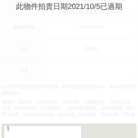
房屋地址
此物件拍賣日期2021/10/5已過期
樓層面積
建物拍賣底價:新台幣3,072,000元
總拍賣底價
3,072,000元
點交
不點交
空屋
以上資料由法院公告整理而成，若有遺誤概以法院為準，本站不負任何
相關責任。
相關字：法拍屋，全國法拍屋，法拍代標，法拍屋知識，法拍屋流程，
代標，法拍屋公告，法拍屋查詢，法拍屋查詢系統，法拍屋點交，司法
院法拍屋，地方法院法拍屋，法拍資訊，法院拍賣，房屋拍賣，不動產