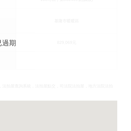
基隆市暖暖區
4已過期
價
829,069元
，法拍屋查詢系統，法拍屋點交，司法院法拍屋，地方法院法拍