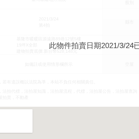
股別
2021/3/24
縣市
第4拍
基隆市暖暖區源遠路89巷12號5樓
此物件拍賣日期2021/3/2
19坪X全部
總拍賣底
建物拍賣底價:新台幣528,148元
如備註或使用情形欄所示
空屋
，若有遺誤概以法院為準，本站不負任何相關責任。
，法拍代標，法拍屋知識，法拍屋流程，代標，法拍屋公告，法拍屋查詢
屋拍賣，不動產