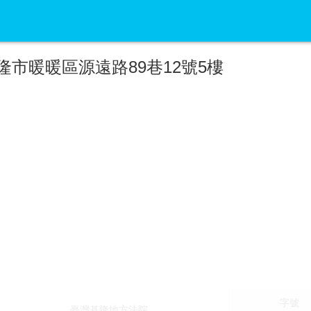
隆市暖暖區源遠路89巷12號5樓
字號
臺灣基隆地方法院