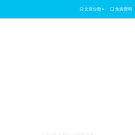
文章分類
免責聲明
108司執字第002496號(誠股)