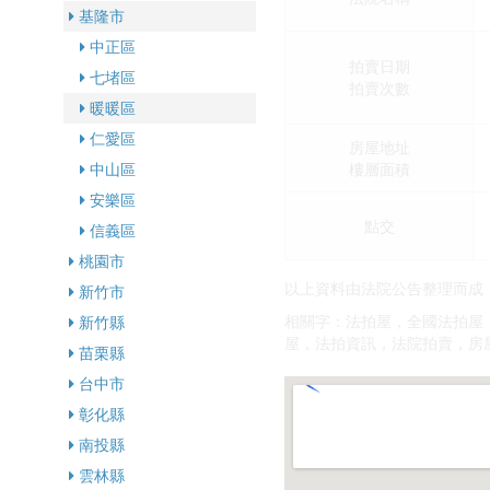
基隆市
中正區
拍賣日期
七堵區
拍賣次數
暖暖區
仁愛區
房屋地址
樓層面積
中山區
安樂區
點交
信義區
桃園市
以上資料由法院公告整理而成
新竹市
相關字：法拍屋，全國法拍屋
新竹縣
屋，法拍資訊，法院拍賣，房
苗栗縣
台中市
彰化縣
南投縣
雲林縣