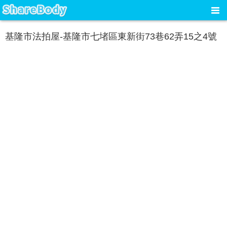
基隆市法拍屋-基隆市七堵區東新街73巷62弄15之4號