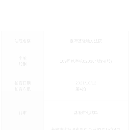
法院名稱
臺灣基隆地方法院
字號
109司執字第020364號(清股)
股別
拍賣日期
2021/10/12
拍賣次數
第4拍
縣市
基隆市七堵區
基隆市七堵區東新街73巷62弄15之4號