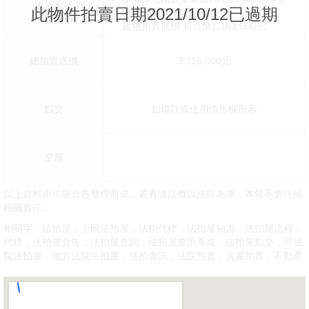
房屋地址
此物件拍賣日期2021/10/12已過期
26坪X公同共有1分之1
樓層面積
建物拍賣底價:新台幣1,163,000元
總拍賣底價
3,716,000元
點交
如備註或使用情形欄所示
空屋
以上資料由法院公告整理而成，若有遺誤概以法院為準，本站不負任何
相關責任。
相關字：法拍屋，全國法拍屋，法拍代標，法拍屋知識，法拍屋流程，
代標，法拍屋公告，法拍屋查詢，法拍屋查詢系統，法拍屋點交，司法
院法拍屋，地方法院法拍屋，法拍資訊，法院拍賣，房屋拍賣，不動產