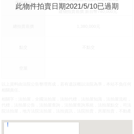
房屋地址
此物件拍賣日期2021/5/10已過期
26坪X公同共有4分之1
樓層面積
建物拍賣底價:新台幣740,000元
總拍賣底價
1,380,000元
點交
不點交
空屋
以上資料由法院公告整理而成，若有遺誤概以法院為準，本站不負任何
相關責任。
相關字：法拍屋，全國法拍屋，法拍代標，法拍屋知識，法拍屋流程，
代標，法拍屋公告，法拍屋查詢，法拍屋查詢系統，法拍屋點交，司法
院法拍屋，地方法院法拍屋，法拍資訊，法院拍賣，房屋拍賣，不動產