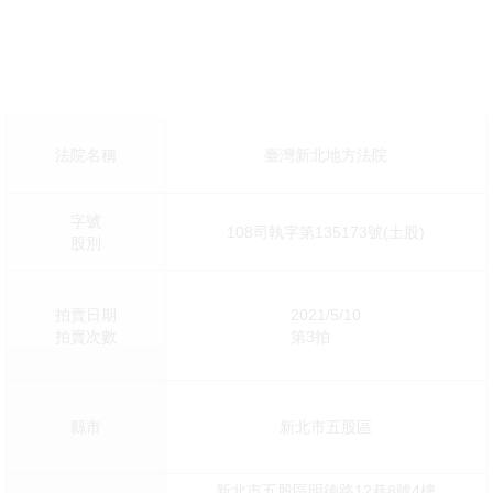
法院名稱
臺灣新北地方法院
字號
108司執字第135173號(土股)
股別
拍賣日期
2021/5/10
拍賣次數
第3拍
縣市
新北市五股區
新北市五股區明德路12巷8號4樓