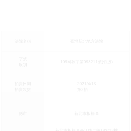
法院名稱
臺灣新北地方法院
字號
109司執字第093211號(竹股)
股別
拍賣日期
2021/4/13
拍賣次數
第3拍
縣市
新北市板橋區
新北市板橋區長江路二段183號8樓