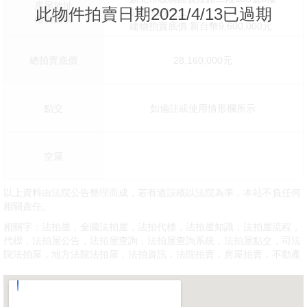
房屋地址
此物件拍賣日期2021/4/13已過期
55坪X1分之1
樓層面積
建物拍賣底價:新台幣9,600,000元
總拍賣底價
28,160,000元
點交
如備註或使用情形欄所示
空屋
以上資料由法院公告整理而成，若有遺誤概以法院為準，本站不負任何
相關責任。
相關字：法拍屋，全國法拍屋，法拍代標，法拍屋知識，法拍屋流程，
代標，法拍屋公告，法拍屋查詢，法拍屋查詢系統，法拍屋點交，司法
院法拍屋，地方法院法拍屋，法拍資訊，法院拍賣，房屋拍賣，不動產