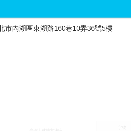
市內湖區東湖路160巷10弄36號5樓
字號
臺灣士林地方法院