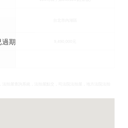
台北市內湖區
4已過期
價
9,490,000元
，法拍屋查詢系統，法拍屋點交，司法院法拍屋，地方法院法拍