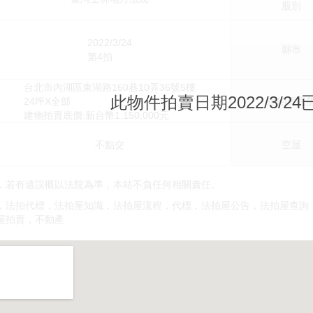
股別
2022/3/24
縣市
第4拍
台北市內湖區東湖路160巷10弄36號5樓
此物件拍賣日期2022/3/2
24坪X全部
總拍賣底
建物拍賣底價:新台幣1,150,000元
不點交
空屋
，若有遺誤概以法院為準，本站不負任何相關責任。
，法拍代標，法拍屋知識，法拍屋流程，代標，法拍屋公告，法拍屋查詢
屋拍賣，不動產