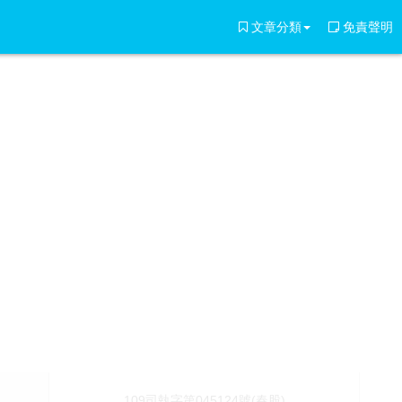
文章分類
免責聲明
109司執字第045124號(春股)