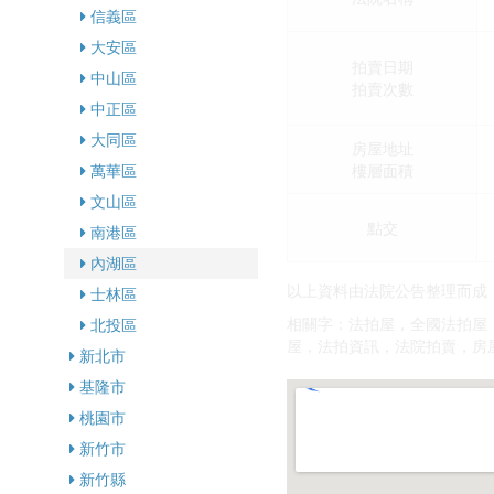
信義區
大安區
拍賣日期
中山區
拍賣次數
中正區
大同區
房屋地址
樓層面積
萬華區
文山區
點交
南港區
內湖區
以上資料由法院公告整理而成
士林區
相關字：法拍屋，全國法拍屋
北投區
屋，法拍資訊，法院拍賣，房
新北市
基隆市
桃園市
新竹市
新竹縣