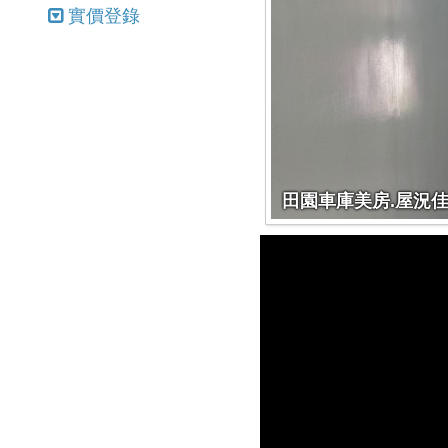
實價登錄
田園車庫美房.屋況