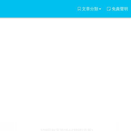
文章分類
免責聲明
109司執字第054438號(意股)