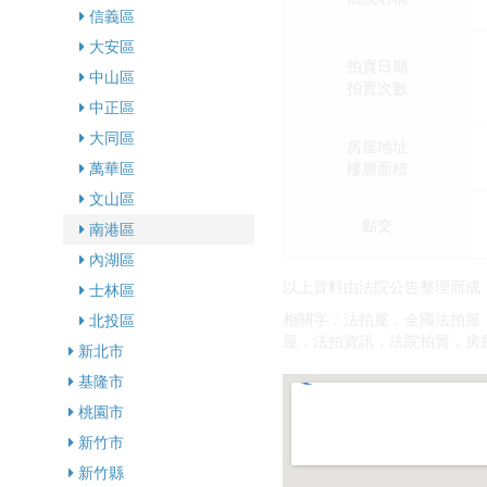
信義區
大安區
拍賣日期
中山區
拍賣次數
中正區
大同區
房屋地址
樓層面積
萬華區
文山區
點交
南港區
內湖區
以上資料由法院公告整理而成
士林區
相關字：法拍屋，全國法拍屋
北投區
屋，法拍資訊，法院拍賣，房
新北市
基隆市
桃園市
新竹市
新竹縣