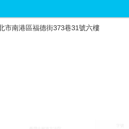
北市南港區福德街373巷31號六樓
字號
臺灣士林地方法院