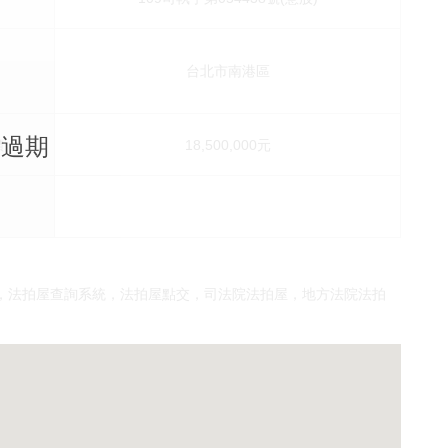
台北市南港區
已過期
價
18,500,000元
，法拍屋查詢系統，法拍屋點交，司法院法拍屋，地方法院法拍