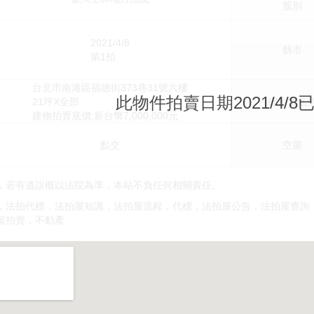
股別
2021/4/8
縣市
第1拍
台北市南港區福德街373巷31號六樓
此物件拍賣日期2021/4/8
21坪X全部
總拍賣底
建物拍賣底價:新台幣7,000,000元
點交
空屋
，若有遺誤概以法院為準，本站不負任何相關責任。
，法拍代標，法拍屋知識，法拍屋流程，代標，法拍屋公告，法拍屋查詢
屋拍賣，不動產