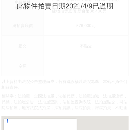
房屋地址
此物件拍賣日期2021/4/9已過期
34坪X28分之1
樓層面積
建物拍賣底價:新台幣38,400元
總拍賣底價
576,000元
點交
不點交
空屋
以上資料由法院公告整理而成，若有遺誤概以法院為準，本站不負任何
相關責任。
相關字：法拍屋，全國法拍屋，法拍代標，法拍屋知識，法拍屋流程，
代標，法拍屋公告，法拍屋查詢，法拍屋查詢系統，法拍屋點交，司法
院法拍屋，地方法院法拍屋，法拍資訊，法院拍賣，房屋拍賣，不動產