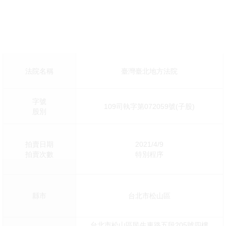
法院名稱
臺灣臺北地方法院
字號
109司執字第072059號(子股)
股別
拍賣日期
2021/4/9
拍賣次數
特別程序
縣市
台北市松山區
台北市松山區民生東路五段205號四樓